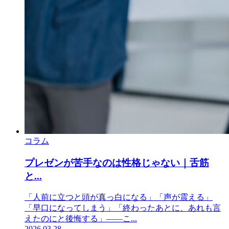
コラム
プレゼンが苦手なのは性格じゃない｜舌筋
と...
「人前に立つと頭が真っ白になる」「声が震える」
「早口になってしまう」「終わったあとに、あれも言
えたのにと後悔する」——こ...
2026.03.28