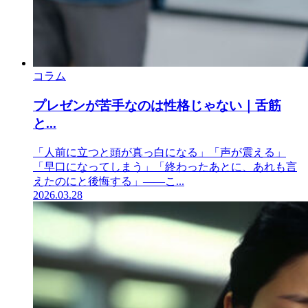
コラム
プレゼンが苦手なのは性格じゃない｜舌筋
と...
「人前に立つと頭が真っ白になる」「声が震える」
「早口になってしまう」「終わったあとに、あれも言
えたのにと後悔する」——こ...
2026.03.28