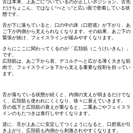
舌は本来、上あごについているのが正しいポジション。舌先
だけちょこん、ではなく“べとっ”と広い面で密着している状
態です。
舌が下に落ちていると、口の中の床（口腔底）が下がり、あ
ご下が内側から支えられなくなります。その結果、あご下の
緊張が抜け、フェイスラインが緩みやすくなります。
さらにここに関わってくるのが「広頚筋（こうけいきん）」
です。
広頚筋は、あご下から首、デコルテへと広がる薄く大きな筋
肉で、フェイスラインを下から支える重要な役割を担ってい
ます。
舌が落ちている状態が続くと、内側の支えが弱まるだけでな
く、広頚筋も使われにくくなり、徐々に衰えていきます。
舌の低下と広頚筋の衰えが重なると、二重あごやフェイスラ
インのもたつきは進行しやすくなります。
逆に、舌が上あごに安定してつくようになると、口腔底が引
き上がり、広頚筋も内側から刺激されやすくなります。