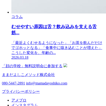
コラム
むせやすい原因は舌？飲み込みを支える舌
筋...
「最近よくむせるようになった」「お茶を飲んだだけ
でゴホッとなる」「食事中に咳き込むことが増えた」
こうした変化を、年齢の...
2026.03.18
「顔の学校」無料説明会に参加する
ままだよしこメソッド株式会社
080-5447-2891
info@mamadayoshiko.com
プライバシーポリシー
アメブロ
インスタグラム