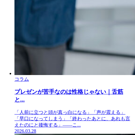
コラム
プレゼンが苦手なのは性格じゃない｜舌筋
と...
「人前に立つと頭が真っ白になる」「声が震える」
「早口になってしまう」「終わったあとに、あれも言
えたのにと後悔する」——こ...
2026.03.28