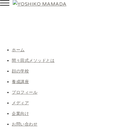
Toggle
navigation
ホーム
間々田式メソッドとは
顔の学校
養成講座
プロフィール
メディア
企業向け
お問い合わせ