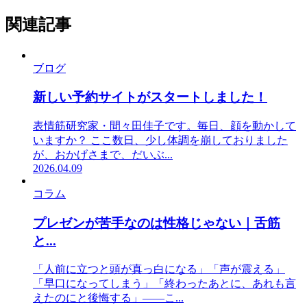
関連記事
ブログ
新しい予約サイトがスタートしました！
表情筋研究家・間々田佳子です。毎日、顔を動かして
いますか？ ここ数日、少し体調を崩しておりました
が、おかげさまで、だいぶ...
2026.04.09
コラム
プレゼンが苦手なのは性格じゃない｜舌筋
と...
「人前に立つと頭が真っ白になる」「声が震える」
「早口になってしまう」「終わったあとに、あれも言
えたのにと後悔する」——こ...