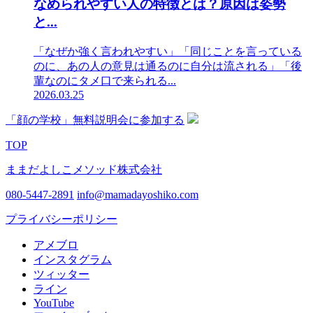
なめられやすい人の特徴とは？原因は姿勢
と...
「なぜか強く言われやすい」「同じことを言っている
のに、あの人の意見は通るのに自分は流される」「後
輩なのにタメ口で来られる...
2026.03.25
「顔の学校」無料説明会に参加する
TOP
ままだよしこメソッド株式会社
080-5447-2891
info@mamadayoshiko.com
プライバシーポリシー
アメブロ
インスタグラム
ツィッター
ライン
YouTube