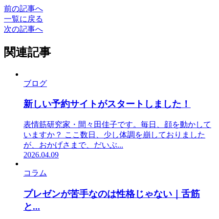
前の記事へ
一覧に戻る
次の記事へ
関連記事
ブログ
新しい予約サイトがスタートしました！
表情筋研究家・間々田佳子です。毎日、顔を動かして
いますか？ ここ数日、少し体調を崩しておりました
が、おかげさまで、だいぶ...
2026.04.09
コラム
プレゼンが苦手なのは性格じゃない｜舌筋
と...