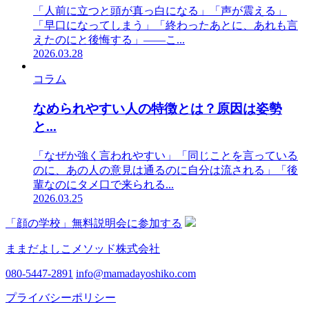
「人前に立つと頭が真っ白になる」「声が震える」
「早口になってしまう」「終わったあとに、あれも言
えたのにと後悔する」——こ...
2026.03.28
コラム
なめられやすい人の特徴とは？原因は姿勢
と...
「なぜか強く言われやすい」「同じことを言っている
のに、あの人の意見は通るのに自分は流される」「後
輩なのにタメ口で来られる...
2026.03.25
「顔の学校」無料説明会に参加する
ままだよしこメソッド株式会社
080-5447-2891
info@mamadayoshiko.com
プライバシーポリシー