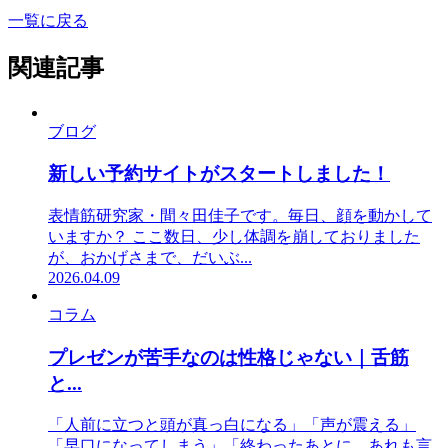
一覧に戻る
関連記事
ブログ
新しい予約サイトがスタートしました！
表情筋研究家・間々田佳子です。毎日、顔を動かして
いますか？ ここ数日、少し体調を崩しておりました
が、おかげさまで、だいぶ...
2026.04.09
コラム
プレゼンが苦手なのは性格じゃない｜舌筋
と...
「人前に立つと頭が真っ白になる」「声が震える」
「早口になってしまう」「終わったあとに、あれも言