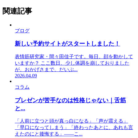
関連記事
ブログ
新しい予約サイトがスタートしました！
表情筋研究家・間々田佳子です。毎日、顔を動かして
いますか？ ここ数日、少し体調を崩しておりました
が、おかげさまで、だいぶ...
2026.04.09
コラム
プレゼンが苦手なのは性格じゃない｜舌筋
と...
「人前に立つと頭が真っ白になる」「声が震える」
「早口になってしまう」「終わったあとに、あれも言
えたのにと後悔する」——こ...