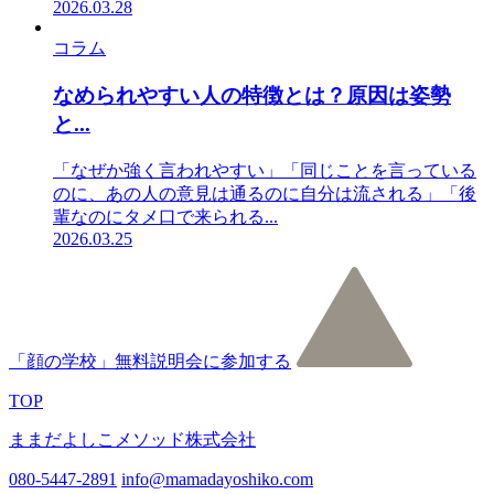
2026.03.28
コラム
なめられやすい人の特徴とは？原因は姿勢
と...
「なぜか強く言われやすい」「同じことを言っている
のに、あの人の意見は通るのに自分は流される」「後
輩なのにタメ口で来られる...
2026.03.25
「顔の学校」無料説明会に参加する
TOP
ままだよしこメソッド株式会社
080-5447-2891
info@mamadayoshiko.com