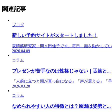
関連記事
ブログ
新しい予約サイトがスタートしました！
表情筋研究家・間々田佳子です。毎日、顔を動かしていま
2026.04.09
コラム
プレゼンが苦手なのは性格じゃない｜舌筋と...
「人前に立つと頭が真っ白になる」「声が震える」「早
2026.03.28
コラム
なめられやすい人の特徴とは？原因は姿勢と...