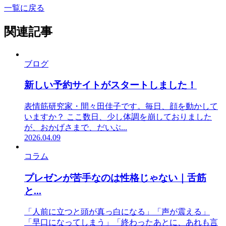
一覧に戻る
関連記事
ブログ
新しい予約サイトがスタートしました！
表情筋研究家・間々田佳子です。毎日、顔を動かして
いますか？ ここ数日、少し体調を崩しておりました
が、おかげさまで、だいぶ...
2026.04.09
コラム
プレゼンが苦手なのは性格じゃない｜舌筋
と...
「人前に立つと頭が真っ白になる」「声が震える」
「早口になってしまう」「終わったあとに、あれも言