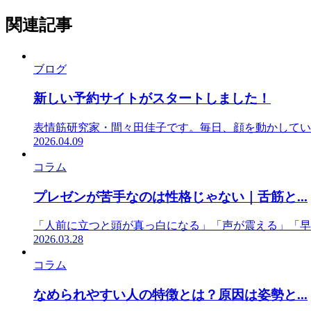
関連記事
ブログ
新しい予約サイトがスタートしました！
表情筋研究家・間々田佳子です。毎日、顔を動かしていま
2026.04.09
コラム
プレゼンが苦手なのは性格じゃない｜舌筋と...
「人前に立つと頭が真っ白になる」「声が震える」「早
2026.03.28
コラム
なめられやすい人の特徴とは？原因は姿勢と...