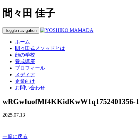
間々田 佳子
Toggle navigation
ホーム
間々田式メソッドとは
顔の学校
養成講座
プロフィール
メディア
企業向け
お問い合わせ
wRGwIuofMf4KKidKwW1q1752401356-17
2025.07.13
一覧に戻る