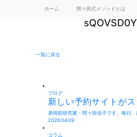
間々田 佳子
ホーム
間々田式メソッドとは
sQOVSD0Y
一覧に戻る
ブログ
新しい予約サイトがス
表情筋研究家・間々田佳子です。毎日、顔
2026.04.09
コラム