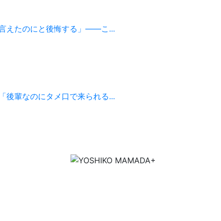
えたのにと後悔する」——こ...
後輩なのにタメ口で来られる...