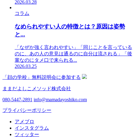
2026.03.28
コラム
なめられやすい人の特徴とは？原因は姿勢
と...
「なぜか強く言われやすい」「同じことを言っている
のに、あの人の意見は通るのに自分は流される」「後
輩なのにタメ口で来られる...
2026.03.25
「顔の学校」無料説明会に参加する
ままだよしこメソッド株式会社
080-5447-2891
info@mamadayoshiko.com
プライバシーポリシー
アメブロ
インスタグラム
ツィッター