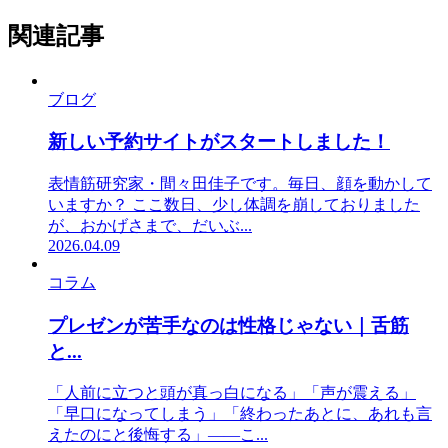
関連記事
ブログ
新しい予約サイトがスタートしました！
表情筋研究家・間々田佳子です。毎日、顔を動かして
いますか？ ここ数日、少し体調を崩しておりました
が、おかげさまで、だいぶ...
2026.04.09
コラム
プレゼンが苦手なのは性格じゃない｜舌筋
と...
「人前に立つと頭が真っ白になる」「声が震える」
「早口になってしまう」「終わったあとに、あれも言
えたのにと後悔する」——こ...