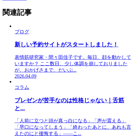
関連記事
ブログ
新しい予約サイトがスタートしました！
表情筋研究家・間々田佳子です。毎日、顔を動かして
いますか？ ここ数日、少し体調を崩しておりました
が、おかげさまで、だいぶ...
2026.04.09
コラム
プレゼンが苦手なのは性格じゃない｜舌筋
と...
「人前に立つと頭が真っ白になる」「声が震える」
「早口になってしまう」「終わったあとに、あれも言
えたのにと後悔する」——こ...