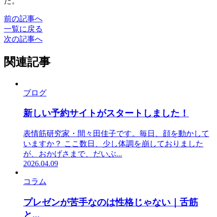
た。
前の記事へ
一覧に戻る
次の記事へ
関連記事
ブログ
新しい予約サイトがスタートしました！
表情筋研究家・間々田佳子です。毎日、顔を動かして
いますか？ ここ数日、少し体調を崩しておりました
が、おかげさまで、だいぶ...
2026.04.09
コラム
プレゼンが苦手なのは性格じゃない｜舌筋
と...