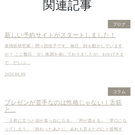
関連記事
ブログ
新しい予約サイトがスタートしました！
表情筋研究家・間々田佳子です。毎日、顔を動かしています
か？ ここ数日、少し体調を崩しておりましたが、おかげさま
で、だいぶ...
2026.04.09
コラム
プレゼンが苦手なのは性格じゃない｜舌筋
と...
「人前に立つと頭が真っ白になる」「声が震える」「早口にな
ってしまう」「終わったあとに、あれも言えたのにと後悔す