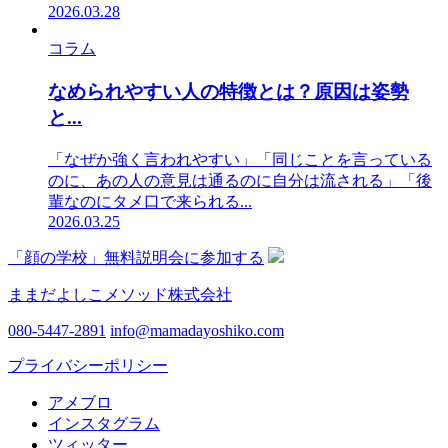
2026.03.28
コラム
なめられやすい人の特徴とは？原因は姿勢
と...
「なぜか強く言われやすい」「同じことを言っている
のに、あの人の意見は通るのに自分は流される」「後
輩なのにタメ口で来られる...
2026.03.25
「顔の学校」無料説明会に参加する
ままだよしこメソッド株式会社
080-5447-2891
info@mamadayoshiko.com
プライバシーポリシー
アメブロ
インスタグラム
ツィッター