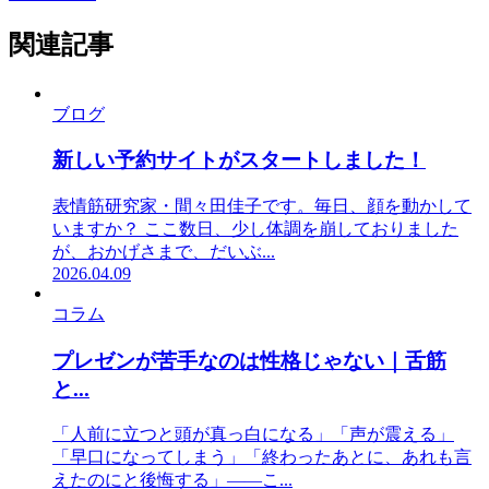
関連記事
ブログ
新しい予約サイトがスタートしました！
表情筋研究家・間々田佳子です。毎日、顔を動かして
いますか？ ここ数日、少し体調を崩しておりました
が、おかげさまで、だいぶ...
2026.04.09
コラム
プレゼンが苦手なのは性格じゃない｜舌筋
と...
「人前に立つと頭が真っ白になる」「声が震える」
「早口になってしまう」「終わったあとに、あれも言
えたのにと後悔する」——こ...