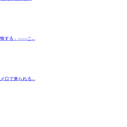
する」——こ...
口で来られる...